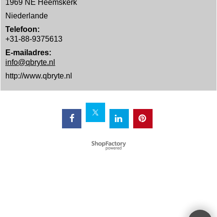
1969 NE Heemskerk
Niederlande
Telefoon:
+31-88-9375613
E-mailadres:
info@qbryte.nl
http://www.qbryte.nl
WebShop erstellt mit
ShopFactory Shop
Software.