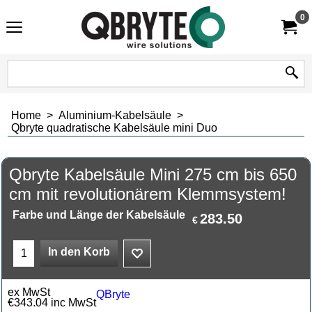
0
Home
>
Aluminium-Kabelsäule
>
Qbryte quadratische Kabelsäule mini Duo
Qbryte Kabelsäule Mini 275 cm bis 650
cm mit revolutionärem Klemmsystem!
Farbe und Länge der Kabelsäule
283.50
€
In den Korb
ex MwSt
QBryte
€
343.04
inc MwSt