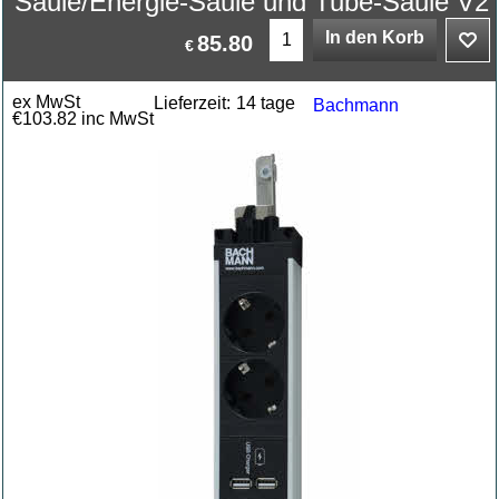
Säule/Energie-Säule und Tube-Säule V2
In den Korb
85.80
€
ex MwSt
Lieferzeit:
14 tage
Bachmann
€
103.82
inc MwSt