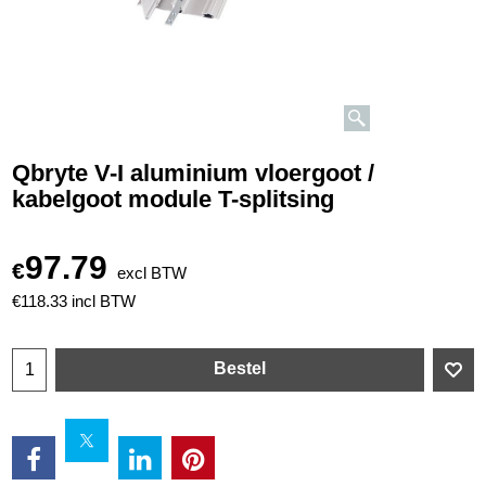
Qbryte V-I aluminium vloergoot /
kabelgoot module T-splitsing
97.79
€
excl BTW
€
118.33
incl BTW
Bestel