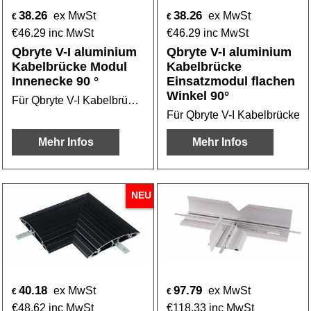
38.26
38.26
ex MwSt
ex MwSt
€
€
€
46.29
inc MwSt
€
46.29
inc MwSt
Qbryte V-I aluminium
Qbryte V-I aluminium
Kabelbrücke Modul
Kabelbrücke
Innenecke 90 °
Einsatzmodul flachen
Winkel 90°
Für Qbryte V-I Kabelbrücke oder Kabelbridge
Für Qbryte V-I Kabelbrücke o
Mehr Infos
Mehr Infos
NEU
40.18
97.79
ex MwSt
ex MwSt
€
€
€
48.62
inc MwSt
€
118.33
inc MwSt