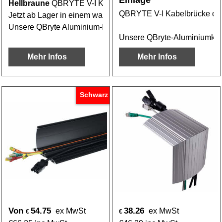
Hellbraune
QBRYTE V-I Kabelbrücke oder Bridge
QBRYTE V-I Kabelbrücke od
Jetzt ab Lager in einem warmen Hellbraun/Beige erhältlich.
Unsere QBryte Aluminium-Kabelkanäle werden aus hochwerti
Unsere QBryte-Aluminiumkabe
Mehr Infos
Mehr Infos
Schwarz
Von
54.75
38.26
ex MwSt
ex MwSt
€
€