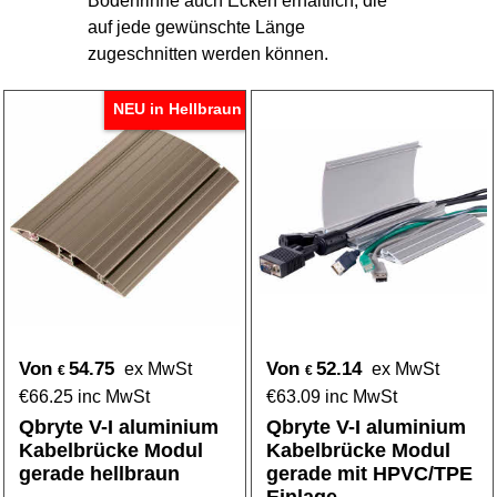
Bodenrinne auch Ecken erhältlich, die
auf jede gewünschte Länge
zugeschnitten werden können.
NEU in Hellbraun
Von
54.75
Von
52.14
ex MwSt
ex MwSt
€
€
€
66.25
inc MwSt
€
63.09
inc MwSt
Qbryte V-I aluminium
Qbryte V-I aluminium
Kabelbrücke Modul
Kabelbrücke Modul
gerade hellbraun
gerade mit HPVC/TPE
Einlage