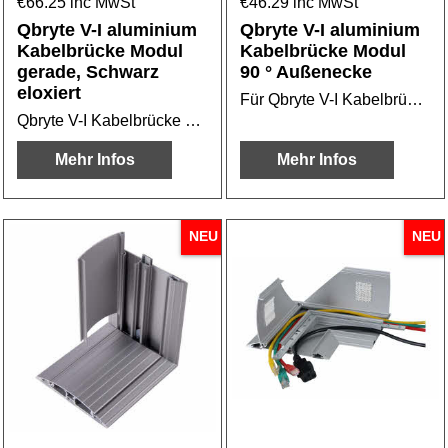
€
66.25
inc MwSt
€
46.29
inc MwSt
Qbryte V-I aluminium
Qbryte V-I aluminium
Kabelbrücke Modul
Kabelbrücke Modul
gerade, Schwarz
90 ° Außenecke
eloxiert
Für Qbryte V-I Kabelbrücke oder Kabelbridge
Qbryte V-I Kabelbrücke oder Kabelbridge Schwarz eloxiert
Mehr Infos
Mehr Infos
NEU
NEU