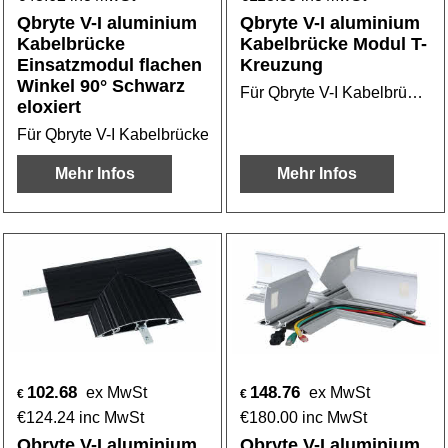
Qbryte V-I aluminium
Qbryte V-I aluminium
Kabelbrücke
Kabelbrücke Modul T-
Einsatzmodul flachen
Kreuzung
Winkel 90° Schwarz
Für Qbryte V-I Kabelbrücke oder Kabelbridge
eloxiert
Für Qbryte V-I Kabelbrücke oder Kabelbridge
Mehr Infos
Mehr Infos
102.68
148.76
ex MwSt
ex MwSt
€
€
€
124.24
inc MwSt
€
180.00
inc MwSt
Qbryte V-I aluminium
Qbryte V-I aluminium