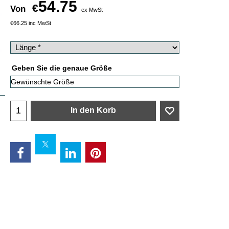
54.75
€
Von
ex MwSt
€
66.25
inc MwSt
Geben Sie die genaue Größe
In den Korb