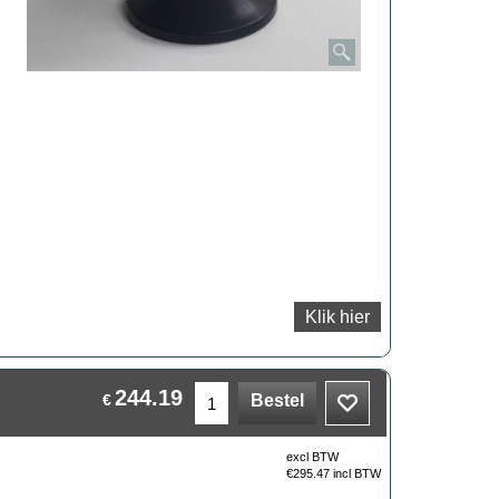
Klik hier
244.19
€
Bestel
excl BTW
€
295.47
incl BTW