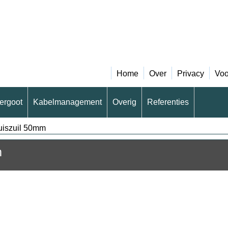
Home
Over
Privacy
Voo
ergoot
Kabelmanagement
Overig
Referenties
uiszuil 50mm
m