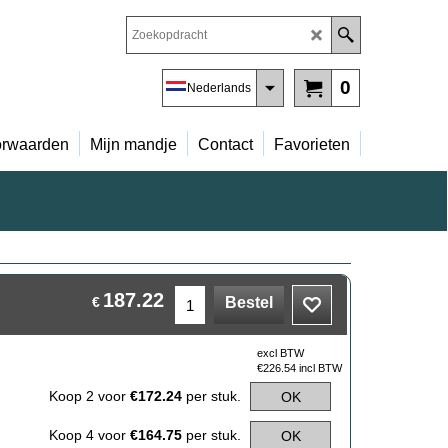
0
Nederlands
rwaarden
Mijn mandje
Contact
Favorieten
187.22
€
Bestel
excl BTW
€
226.54
incl BTW
Koop 2 voor
€172.24
per stuk.
OK
Koop 4 voor
€164.75
per stuk.
OK