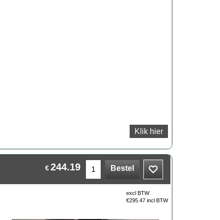
Klik hier
244.19
€
Bestel
excl BTW
€
295.47
incl BTW