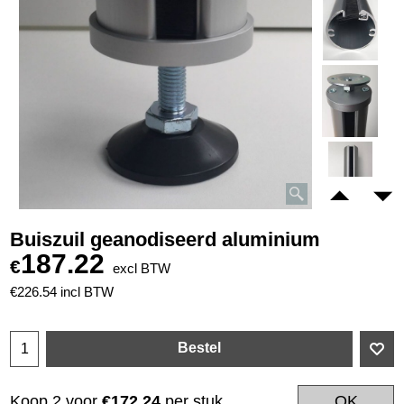
Buiszuil geanodiseerd aluminium
187.22
€
excl BTW
€
226.54
incl BTW
Bestel
Koop 2 voor
€172.24
per stuk.
OK